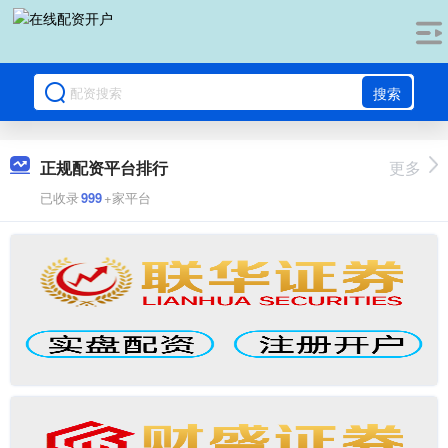
搜索
正规配资平台排行
更多
已收录
999
+家平台