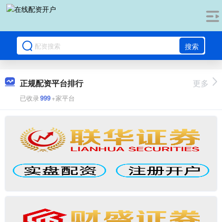
搜索
正规配资平台排行
更多
已收录
999
+家平台