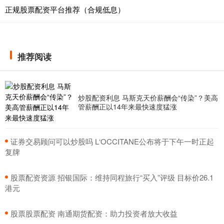
正规股票配资平台推荐（合规低息）
推荐阅读
炒股配资利息 马斯克天价薪酬会“传染”？美高
管薪酬正以14年来最快速度猛涨
​证券交易顾问可以炒股吗 L‘OCCITANE公布将于下午一时正起
复牌
​股票配资资源 招银国际：维持同程旅行“买入”评级 目标价26.1
港元
​股票股票配资 南通期货配资：助力投资者放大收益