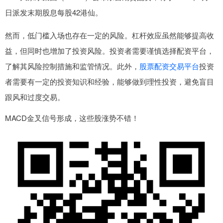
日派发末期股息每股42港仙。
然而，低门槛入场也存在一定的风险。杠杆效应虽然能够提高收
益，但同时也增加了投资风险。投资者需要谨慎选择配资平台，
了解其风险控制措施和监管情况。此外，
股票配资交易平台
投资
者需要有一定的投资知识和经验，能够做到理性投资，避免盲目
跟风和过度交易。
MACD金叉信号形成，这些股涨势不错！