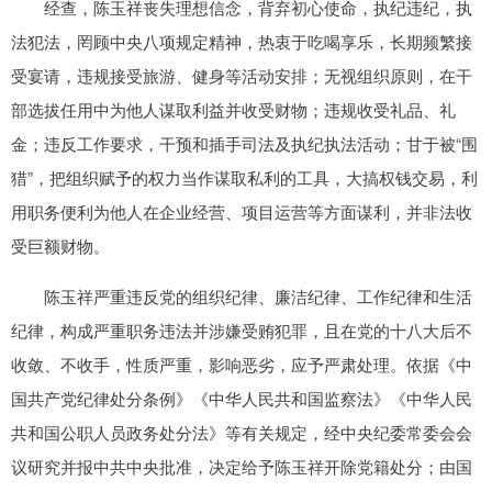
经查，陈玉祥丧失理想信念，背弃初心使命，执纪违纪，执
法犯法，罔顾中央八项规定精神，热衷于吃喝享乐，长期频繁接
受宴请，违规接受旅游、健身等活动安排；无视组织原则，在干
部选拔任用中为他人谋取利益并收受财物；违规收受礼品、礼
金；违反工作要求，干预和插手司法及执纪执法活动；甘于被“围
猎”，把组织赋予的权力当作谋取私利的工具，大搞权钱交易，利
用职务便利为他人在企业经营、项目运营等方面谋利，并非法收
受巨额财物。
陈玉祥严重违反党的组织纪律、廉洁纪律、工作纪律和生活
纪律，构成严重职务违法并涉嫌受贿犯罪，且在党的十八大后不
收敛、不收手，性质严重，影响恶劣，应予严肃处理。依据《中
国共产党纪律处分条例》《中华人民共和国监察法》《中华人民
共和国公职人员政务处分法》等有关规定，经中央纪委常委会会
议研究并报中共中央批准，决定给予陈玉祥开除党籍处分；由国