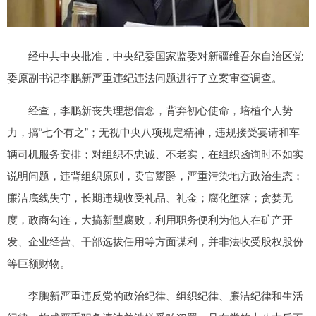
经中共中央批准，中央纪委国家监委对新疆维吾尔自治区党
委原副书记李鹏新严重违纪违法问题进行了立案审查调查。
经查，李鹏新丧失理想信念，背弃初心使命，培植个人势
力，搞“七个有之”；无视中央八项规定精神，违规接受宴请和车
辆司机服务安排；对组织不忠诚、不老实，在组织函询时不如实
说明问题，违背组织原则，卖官鬻爵，严重污染地方政治生态；
廉洁底线失守，长期违规收受礼品、礼金；腐化堕落；贪婪无
度，政商勾连，大搞新型腐败，利用职务便利为他人在矿产开
发、企业经营、干部选拔任用等方面谋利，并非法收受股权股份
等巨额财物。
李鹏新严重违反党的政治纪律、组织纪律、廉洁纪律和生活