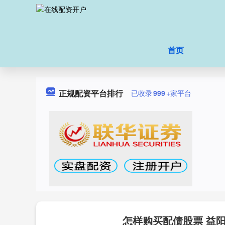
首页
正规配资平台排行
已收录
999
+家平台
怎样购买配债股票 益