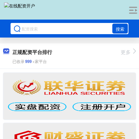
搜索
正规配资平台排行
更多
已收录
999
+家平台