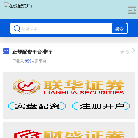
搜索
正规配资平台排行
更多
已收录
999
+家平台