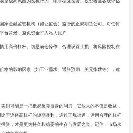
配资交易是极高风险的投机行为，绝非稳健投资。投资者需客观评估
选择受国家金融监管机构（如证监会）监管的正规期货公司。对任何
实平台背景，避免资金打入私人账户。
，也应慎用高倍杠杆。切忌满仓操作，合理设置止损，将风险控制在
习白银价格的影响因素（如工业需求、通胀预期、美元指数等），建
，实则可能是一把极易反噬自身的利刃。它放大的不仅是收益，
相比于追逐高杠杆的短期暴利，通过正规渠道，运用合理的杠杆
性投资，才是更为持久和稳妥的生存与发展之道。记住，市场永