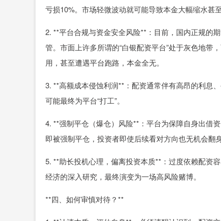
亏损10%。市场轻微波动就可能导致本金大幅缩水甚
2. **平台合规与资金安全风险**：目前，国内正
管。市面上许多所谓的“白银配资平台”处于灰色地带
用，甚至遭遇平台跑路，本金全无。
3. **高额成本侵蚀利润**：配资通常伴有高昂的利息
可能最终为平台“打工”。
4. **强制平仓（爆仓）风险**：平台为保障自身
即被强制平仓，投资者即使后续看对方向也无机会翻
5. **助长投机心理，偏离投资本质**：过度依赖
经济的深入研究，最终演变为一场高风险赌博。
**四、如何审慎对待？**