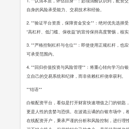
1. **认清本质，评估自身**：必须清醒认识到，
自身的风险承受能力、交易技术和经验。
2. **验证平台资质，保障资金安全**：绝对优先
“高杠杆、低门槛、保收益”的宣传保持高度警惕，核
3. **严格控制杠杆与仓位**：即使使用正规杠杆
可承受范围内。
4. **回归价值投资与风险管理**：将重心转向学
立自己的交易系统和纪律，而非依赖杠杆侥幸获利。
**结语**
白银配资平台，看似是打开财富快速增值之门的钥匙
更是人性的贪婪与恐惧。在波诡云谲的白银市场中，
在线配资开户，秉承严谨的分析和风险控制，进行理