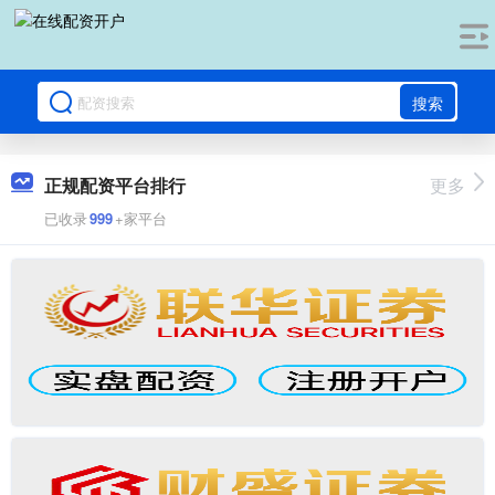
搜索
正规配资平台排行
更多
已收录
999
+家平台